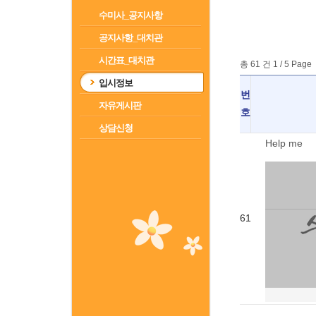
수미사_공지사항
공지사항_대치관
시간표_대치관
총 61 건 1 / 5 Page
입시정보
번
자유게시판
호
상담신청
Help me
61