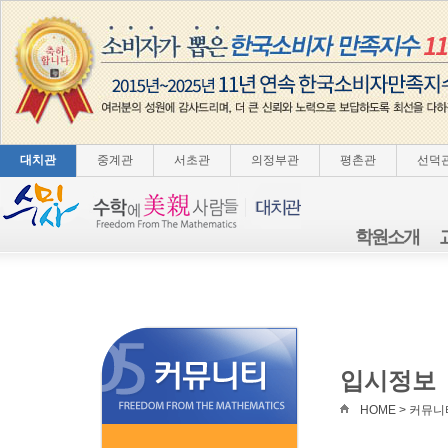
대치관
중계관
서초관
의정부관
평촌관
선덕
학원소개
입시정보
HOME > 커뮤니