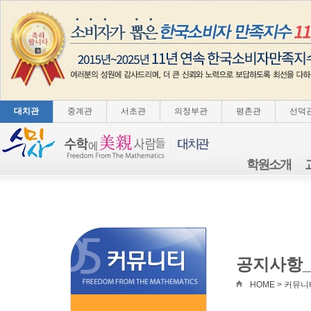
대치관
중계관
서초관
의정부관
평촌관
선덕
학원소개
공지사항
HOME > 커뮤니