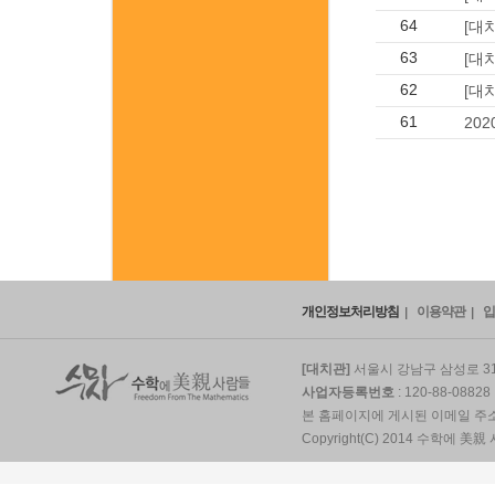
64
[대
63
[대
62
[대
61
20
개인정보처리방침
이용약관
입
[대치관]
서울시 강남구 삼성로 319
사업자등록번호
: 120-88-0882
본 홈페이지에 게시된 이메일 주
Copyright(C) 2014 수학에 美親 사람