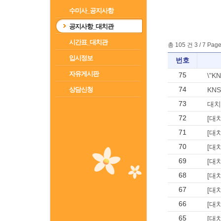
수미사_공지사항
공지사항_대치관
시간표_대치관
총 105 건 3 / 7 Pag
입시정보
번호
자유게시판
75
\"
74
상담신청
KN
73
대치
72
[대
71
[대
70
[대
69
[대
68
[대
67
[대
66
[대
65
[대