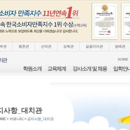
부관
평촌관
선덕관
성북관
길음미아관
방배관
HOME
학원소개
교육체계
강사소개 및 채용
입학안
지사항_대치관
OME > 커뮤니티 >
공지사항_대치관