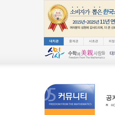
대치관
중계관
서초관
의정
공
H