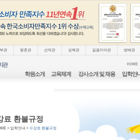
부관
평촌관
선덕관
성북관
길음미아관
방배관
HOME
학원소개
교육체계
강사소개 및 채용
입학안
강료 환불규정
OME > 입학안내 >
수강료 환불규정