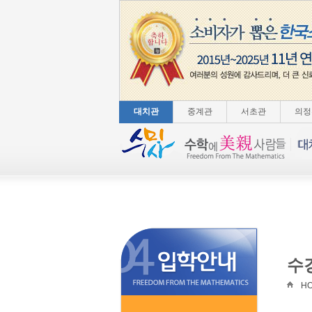
대치관
중계관
서초관
의정
수
H