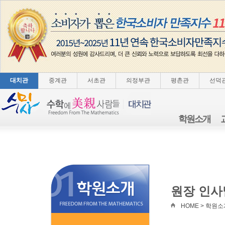
대치관
중계관
서초관
의정부관
평촌관
선덕
학원소개
원장 인사
HOME > 학원소