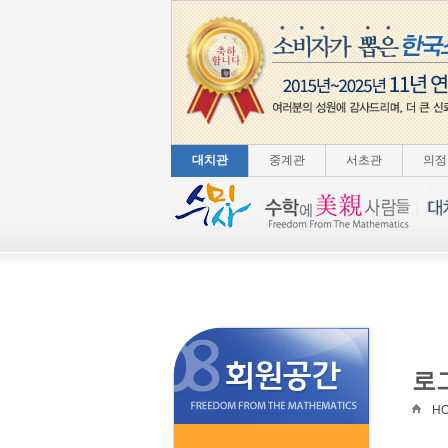
대치관
중계관
서초관
의정
로
H