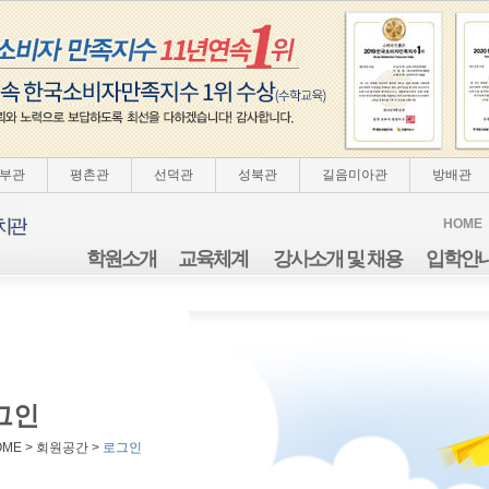
부관
평촌관
선덕관
성북관
길음미아관
방배관
HOME
학원소개
교육체계
강사소개 및 채용
입학안
그인
OME > 회원공간 >
로그인